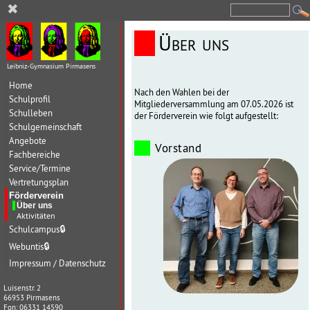
✖
Über uns
Leibniz-Gymnasium Pirmasens
Home
Nach den Wahlen bei der
Schulprofil
Mitgliederversammlung am 07.05.2026 ist
Schulleben
der Förderverein wie folgt aufgestellt:
Schulgemeinschaft
Angebote
Vorstand
Fachbereiche
Service/Termine
Vertretungsplan
Förderverein
Über uns
Aktivitäten
Schulcampus
🔒
Webuntis
🔒
Impressum / Datenschutz
Luisenstr. 2
66953 Pirmasens
Fon: 06331 14590